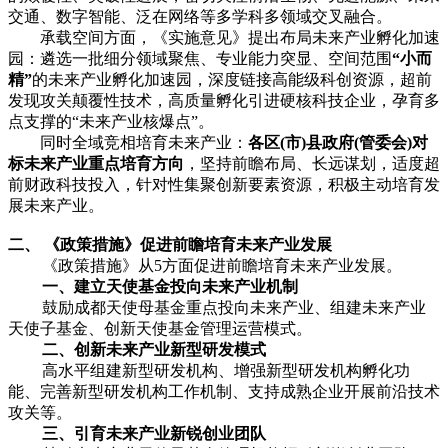
交通、数字智能、泛在网络等多学科多领域交叉融合。
承载空间方面，《实施意见》提出布局未来产业孵化加速
园：遴选一批细分领域聚焦、专业能力突显、空间范围
“小而
精”
的未来产业孵化加速园，深度链接高能级科创资源，超前
发现攻关颠覆性技术，高质量孵化引进硬核科技企业，孕育多
点支撑的“未来产业核爆点”。
同时全域竞相培育未来产业：
各区(市)县政府(管委会)对
标未来产业重点培育方向
，坚持前瞻布局、长远谋划，适度超
前财政科技投入，针对性集聚创新要素资源，积极主动培育发
展未来产业。
二、
《政策措施》促进前瞻培育未来产业发展
《政策措施》从5方面促进前瞻培育未来产业发展。
一、建立天使基金投向未来产业机制
鼓励成都天使母基金重点投向未来产业、组建未来产业
天使子基金、创新天使基金管理运营模式。
二、创新未来产业新型研发模式
高水平组建新型研发机构、增强新型研发机构孵化功
能、完善新型研发机构工作机制、支持成熟企业开展前沿技术
攻关等。
三、引育未来产业新锐创业团队