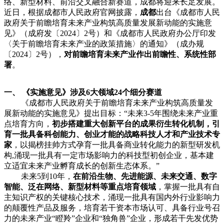
络、新型材料、前沿交叉融合新赛道，成都将迎来长足发展。
近日，根据成都市人民政府官网披露，
成都
出台《成都市人民
政府关于前瞻培育未来产业构筑高质量发展新动能的实施意
见》（成府发〔2024〕2号）和《成都市人民政府办公厅印发
〈关于前瞻培育未来产业的政策措施〉的通知》（成办规
〔2024〕2号），
对前瞻培育未来产业作出前瞻性、系统性部
署
。
一、
《实施意见》涉及6大领域24个细分赛道
《成都市人民政府关于前瞻培育未来产业构筑高质量发
展新动能的实施意见》提出目标：“未来3-5年围绕未来产业重
点培育方向，
初步搭建重大创新平台的成果衍生转化机制，引
育一批具备科创能力、创业才能的战略科技人才和产业技术专
家
，以揭榜挂帅方式孕育一批具备商业转化能力的新型研发机
构,涌现一批具有一定市场影响力的科技型初创企业，基本建
立适宜未来产业孵育成长的创新生态体系。”
未来5到10年，
在前沿生物、先进能源、未来交通、数字
智能、泛在网络、新型材料等重点培育领域
，掌握一批具有自
主知识产权的关键核心技术，涌现一批具有国内外行业影响力
的颠覆性产品及服务，培育若干资本市场认可、具备行业号召
力的未来产业“瞪羚”企业和“独角兽”企业，形成若干先发优势