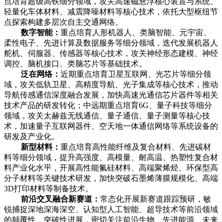
点培育超级高铁细分领域，攻关高速磁悬浮核心装置与系统、
轻量化车体材料、减震降噪材料等核心技术，依托大型枢纽节
点探索构建多层次自主交通网络。
数字智能：
重点培育人形机器人、类脑智能、元宇宙、
柔性电子、先进计算及数据服务等细分领域，迭代发展机器人
舵机、伺服器、传感器等核心技术，攻关神经形态建模、神经
调控、脑机接口、类脑芯片等基础技术。
泛在网络：
近期重点培育卫星互联网、光芯片等细分领
域，攻关低轨卫星、高精度导航、光子集成等核心技术，推动
导航传感通信深度融合发展，加快高速光通信芯片器件等相关
技术产品的研发转化；中远期重点培育6G、量子科技等细分
领域，攻关太赫兹无线通信、量子通信、量子测量等核心技
术，加速量子互联网器件、空天地一体通信网络等系统设备的
研发及产业化。
新型材料：
重点培育高性能纤维及复合材料、先进碳材
料等细分领域，提升高强度、高模量、耐高温、热塑性复合材
料产业化水平，开展高性能氟硅材料、高端聚烯烃、环保型高
分子材料等关键技术研发，加快突破石墨烯薄膜规模化、高端
3D打印材料等制备技术。
前沿交叉融合新赛道：
常态化开展新赛道跟踪预研，敏
锐捕捉深地深海深空、认知型人工智能、超导技术等前沿领域
的颠覆性、突破性进展，密切关注前沿生物、先进能源、未来