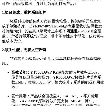
可靠性的极致追求，并以此为导向打磨产品：
1.极致集成，重构系统架构
铱通科技突破传统方案的模块堆叠，将关键单元高度集
成于单颗芯片。以
YRP6740/YTP6704
超宽带星载抗辐照收发
芯片组为例，其在毫米级尺寸上实现了
四通道
20-40GHz全覆
盖，以“
芯片即系统”
的理念，带来革命性的小型化、低功耗与
低成本优势。
2.
顶尖性能，无畏太空严苛
铱通芯片为极端环境而生，以卓越指标确保在轨卓越表
现：
高效节能：YT7008AWF Ka
波段发射芯片效率≥15%，
显著降低卫星热控压力；
YR5680AWF
接收芯片噪声系
数≤3dB，功耗仅320mW，极大提升了系统的能源利用效
率；
宽带灵活：产品线全面覆盖X、Ka、Ku、V等关键频
段。
YX7033MF
探测器芯片更支持
FMCW、脉冲、
BPSK
三种先进工作模式，可实现一芯多用，赋予卫星